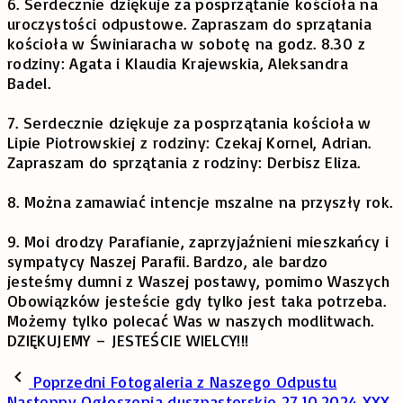
6. Serdecznie dziękuje za posprzątanie kościoła na
uroczystości odpustowe. Zapraszam do sprzątania
kościoła w Świniaracha w sobotę na godz. 8.30 z
rodziny: Agata i Klaudia Krajewskia, Aleksandra
Badel.
7. Serdecznie dziękuje za posprzątania kościoła w
Lipie Piotrowskiej z rodziny: Czekaj Kornel, Adrian.
Zapraszam do sprzątania z rodziny: Derbisz Eliza.
8. Można zamawiać intencje mszalne na przyszły rok.
9. Moi drodzy Parafianie, zaprzyjaźnieni mieszkańcy i
sympatycy Naszej Parafii. Bardzo, ale bardzo
jesteśmy dumni z Waszej postawy, pomimo Waszych
Obowiązków jesteście gdy tylko jest taka potrzeba.
Możemy tylko polecać Was w naszych modlitwach.
DZIĘKUJEMY – JESTEŚCIE WIELCY!!!
Poprzedni
Fotogaleria z Naszego Odpustu
Następny
Ogłoszenia duszpasterskie 27.10.2024 XXX