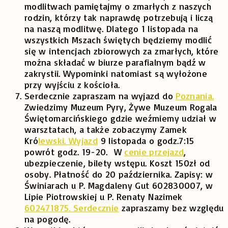
modlitwach pamiętajmy o zmarłych z naszych
rodzin, którzy tak naprawdę potrzebują i liczą
na naszą modlitwę. Dlatego 1 listopada na
wszystkich Mszach świętych będziemy modlić
się w intencjach zbiorowych za zmarłych, które
można składać w biurze parafialnym bądź w
zakrystii. Wypominki natomiast są wyłożone
przy wyjściu z kościoła.
Serdecznie zapraszam na wyjazd do
Poznania.
Zwiedzimy Muzeum Pyry, Żywe Muzeum Rogala
Świętomarcińskiego gdzie weźmiemy udział w
warsztatach, a także zobaczymy Zamek
Kró
lewski. Wyjazd
9 listopada o godz.7:15
powrót godz. 19-20. W
cenie przejazd
,
ubezpieczenie, bilety wstępu. Koszt 150zł od
osoby. Płatność do 20 października. Zapisy: w
Świniarach u P. Magdaleny Gut 602830007, w
Lipie Piotrowskiej u P. Renaty Nazimek
602471875. Serdecznie
zapraszamy bez względu
na pogodę.