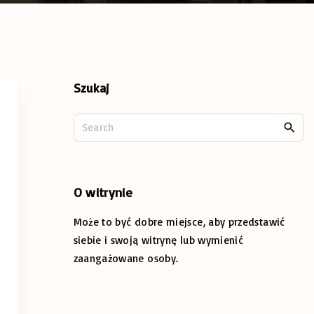
Szukaj
S
e
a
r
c
O
witrynie
h
Może to być dobre miejsce, aby przedstawić
f
o
siebie i swoją witrynę lub wymienić
r
zaangażowane osoby.
: