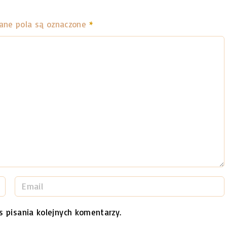
ne pola są oznaczone
*
E
m
a
s pisania kolejnych komentarzy.
i