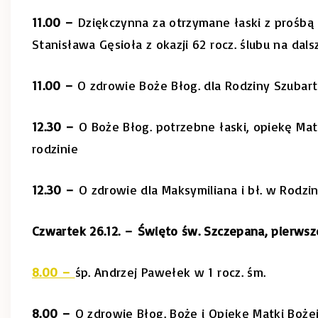
11.00 –
Dziękczynna za otrzymane łaski z prośbą o
Stanisława Gęsioła z okazji 62 rocz. ślubu na dals
11.00 –
O zdrowie Boże Błog. dla Rodziny Szubart
12.30 –
O Boże Błog. potrzebne łaski, opiekę Matk
rodzinie
12.30 –
O zdrowie dla Maksymiliana i bł. w Rodzin
Czwartek 26.12. –
Święto św. Szczepana, pierws
8.00 –
śp. Andrzej Pawełek w 1 rocz. śm.
8.00 –
O zdrowie Błog. Boże i Opiekę Matki Bożej