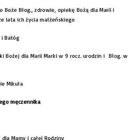
 Boże Błog., zdrowie, opiekę Bożą dla Marii i
ze lata ich życia małżeńskiego
 i Batóg
i Bożej dla Marii Marki w 9 rocz. urodzin i Błog. w
ie Mikuła
zego męczennika
 dla Mamy i całej Rodziny