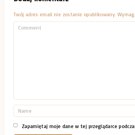
Twój adres email nie zostanie opublikowany.
Wymaga
C
o
m
m
e
n
t
N
a
m
Zapamiętaj moje dane w tej przeglądarce podcza
e