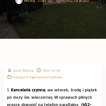
Mikołaj
2 lata ago
Ogłoszenia Parafilane
Autor
Mikołaj
2025-02-06
Kategorie
Ogłoszenia Parafilane
1.
Kancelaria czynna
; we wtorek, środę i piątek
po mszy św. wieczornej. W sprawach pilnych
proszę dzwonić na telefon parafialny.
/452-