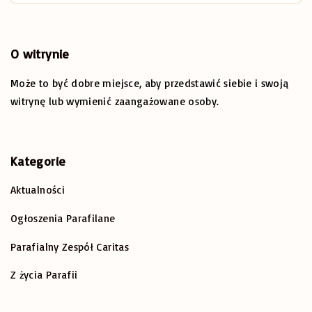
a
r
c
O
witrynie
h
Może to być dobre miejsce, aby przedstawić siebie i swoją
f
o
witrynę lub wymienić zaangażowane osoby.
r
:
Kategorie
Aktualności
Ogłoszenia Parafilane
Parafialny Zespół Caritas
Z życia Parafii