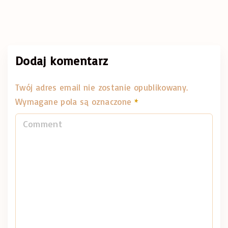
Dodaj komentarz
Twój adres email nie zostanie opublikowany.
Wymagane pola są oznaczone
*
C
o
m
m
e
n
t