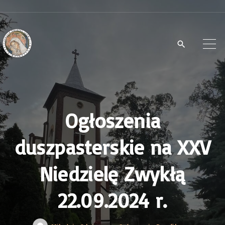
S
k
i
p
t
o
c
Ogłoszenia
o
n
duszpasterskie na XXV
t
e
Niedzielę Zwykłą
n
22.09.2024 r.
t