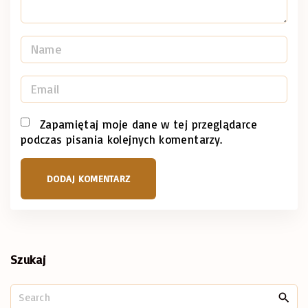
N
a
m
E
e
m
*
a
Zapamiętaj moje dane w tej przeglądarce
podczas pisania kolejnych komentarzy.
i
l
*
Szukaj
S
e