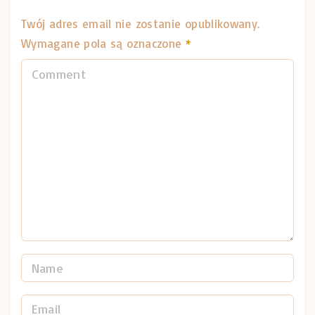
Twój adres email nie zostanie opublikowany.
Wymagane pola są oznaczone
*
C
o
m
m
e
n
t
N
a
m
E