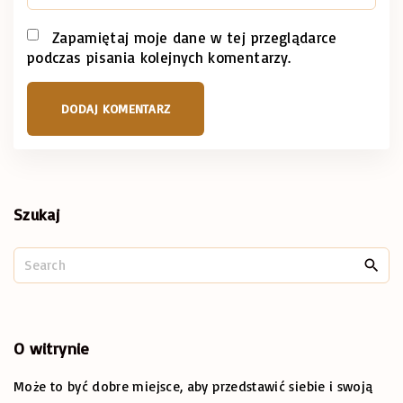
e
m
*
a
Zapamiętaj moje dane w tej przeglądarce
podczas pisania kolejnych komentarzy.
i
l
*
Szukaj
S
e
a
r
c
O
witrynie
h
Może to być dobre miejsce, aby przedstawić siebie i swoją
f