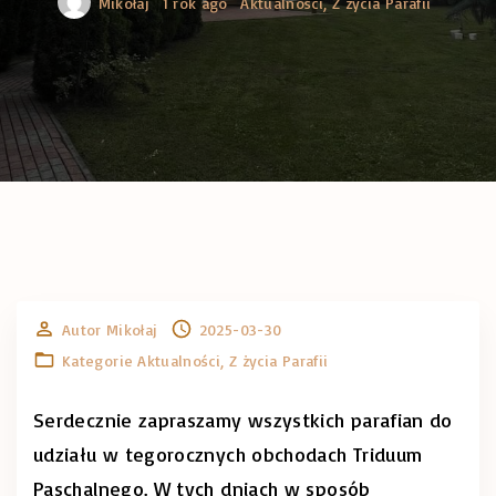
Mikołaj
1 rok ago
Aktualności
Z życia Parafii
Autor
Mikołaj
2025-03-30
Kategorie
Aktualności
Z życia Parafii
Serdecznie zapraszamy wszystkich parafian do
udziału w tegorocznych obchodach Triduum
Paschalnego. W tych dniach w sposób