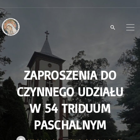
S
k
i
p
t
o
c
ZAPROSZENIA DO
o
n
CZYNNEGO UDZIAŁU
t
e
W 54 TRIDUUM
n
PASCHALNYM
t