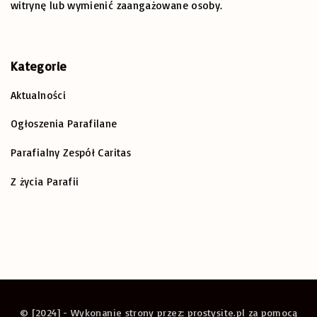
o
witrynę lub wymienić zaangażowane osoby.
r
:
Kategorie
Aktualności
Ogłoszenia Parafilane
Parafialny Zespół Caritas
Z życia Parafii
© [2024] - Wykonanie strony przez: prostysite.pl za pomocą