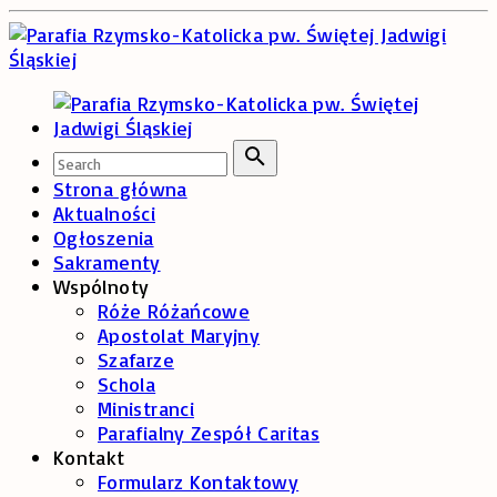
Skip
to
content
Search
for:
Search
Strona główna
Aktualności
Ogłoszenia
Sakramenty
Wspólnoty
Róże Różańcowe
Apostolat Maryjny
Szafarze
Schola
Ministranci
Parafialny Zespół Caritas
Kontakt
Formularz Kontaktowy