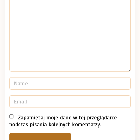
o
m
m
e
n
t
N
a
m
E
e
m
*
a
Zapamiętaj moje dane w tej przeglądarce
podczas pisania kolejnych komentarzy.
i
l