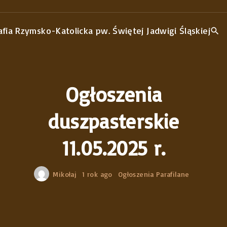
S
k
i
p
t
o
Ogłoszenia
c
duszpasterskie
o
n
11.05.2025 r.
t
e
Mikołaj
1 rok ago
Ogłoszenia Parafilane
n
t