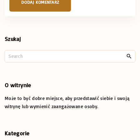
*
Szukaj
S
e
a
r
c
O
witrynie
h
Może to być dobre miejsce, aby przedstawić siebie i swoją
f
o
witrynę lub wymienić zaangażowane osoby.
r
:
Kategorie