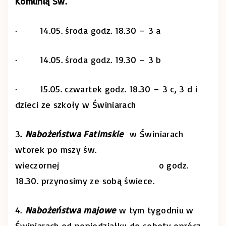
Komunią Św.
· 14.05. środa godz. 18.30 – 3 a
· 14.05. środa godz. 19.30 – 3 b
· 15.05. czwartek godz. 18.30 – 3 c, 3 d i
dzieci ze szkoły w Świniarach
3
.
Nabożeństwa Fatimskie
w Świniarach
wtorek po mszy św.
wieczornej o godz.
18.30. przynosimy ze sobą świece.
4.
Nabożeństwa majowe
w tym tygodniu w
Świniarach od poniedziałku do soboty oprócz