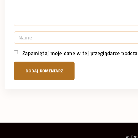
t
N
a
m
Zapamiętaj moje dane w tej przeglądarce podcza
e
*
© [20