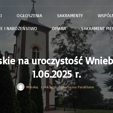
I
OGŁOSZENIA
SAKRAMENTY
WSPÓL
TE I NABOŻEŃSTWO
OFIARA
SAKRAMENT PIE
Róże Róż
Apostola
Szafarze
Schola
skie na uroczystość Wnie
Ministran
Parafialn
1.06.2025 r.
Mikołaj
1 rok ago
Ogłoszenia Parafilane