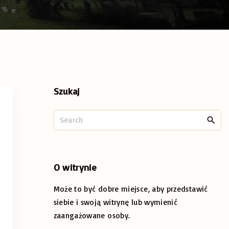
Szukaj
S
e
a
r
c
O
witrynie
h
Może to być dobre miejsce, aby przedstawić
f
o
siebie i swoją witrynę lub wymienić
r
zaangażowane osoby.
: