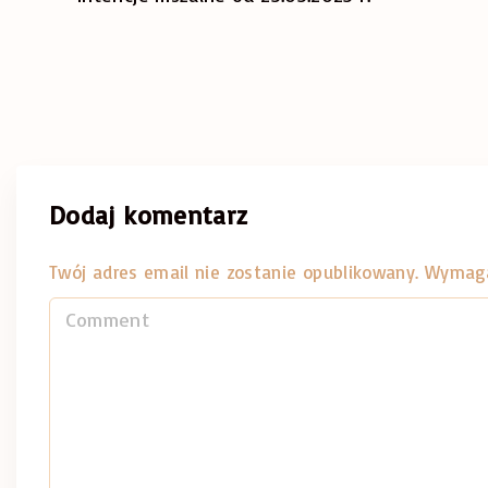
Dodaj komentarz
Twój adres email nie zostanie opublikowany.
Wymaga
C
o
m
m
e
n