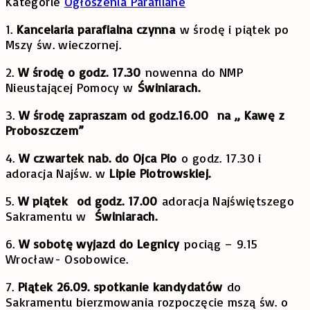
Kategorie
Ogłoszenia Parafilane
1.
Kancelaria parafialna czynna
w środę i piątek po
Mszy św. wieczornej.
2.
W środę o godz. 17.30
nowenna do NMP
Nieustającej Pomocy w
Świniarach.
3.
W środę zapraszam od godz.16.00 na „ Kawę z
Proboszczem”
4.
W czwartek nab. do Ojca Pio
o godz. 17.30 i
adoracja Najśw. w
Lipie Piotrowskiej.
5.
W piątek od godz. 17.00
adoracja Najświętszego
Sakramentu w
Świniarach.
6.
W sobotę wyjazd do Legnicy
pociąg – 9.15
Wrocław- Osobowice.
7.
Piątek 26.09. spotkanie kandydatów
do
Sakramentu bierzmowania rozpoczęcie mszą św. o