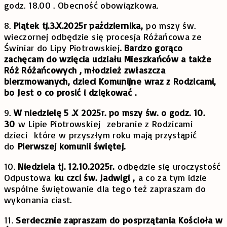
godz. 18.00 . Obecność obowiązkowa.
8.
Piątek tj.3.X.2025r października,
po mszy św.
wieczornej odbędzie się procesja Różańcowa ze
Świniar do Lipy Piotrowskiej
. Bardzo gorąco
zachęcam do wzięcia udziału Mieszkańców a także
Róż Różańcowych , młodzież zwłaszcza
bierzmowanych, dzieci Komunijne wraz z Rodzicami,
bo Jest o co prosić i dziękować .
9.
W niedzielę 5 .X 2025r. po mszy św. o godz. 10.
30
w Lipie Piotrowskiej zebranie z Rodzicami
dzieci które w przyszłym roku mają przystąpić
do
Pierwszej komunii świętej.
10.
Niedziela tj. 12.10.2025r.
odbędzie się uroczystość
Odpustowa
ku czci św. Jadwigi ,
a co za tym idzie
wspólne świętowanie dla tego też zapraszam do
wykonania ciast.
11.
Serdecznie zapraszam do posprzątania Kościoła w