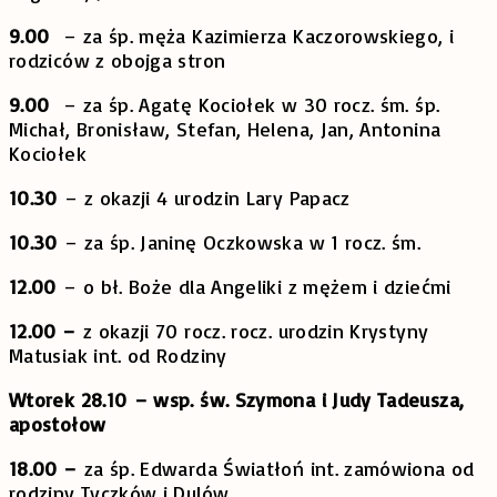
9.00
– za śp. męża Kazimierza Kaczorowskiego, i
rodziców z obojga stron
9.00
– za śp. Agatę Kociołek w 30 rocz. śm. śp.
Michał, Bronisław, Stefan, Helena, Jan, Antonina
Kociołek
10.30
– z okazji 4 urodzin Lary Papacz
10.30
– za śp. Janinę Oczkowska w 1 rocz. śm.
12.00
– o bł. Boże dla Angeliki z mężem i dziećmi
12.00 –
z okazji 70 rocz. rocz. urodzin Krystyny
Matusiak int. od Rodziny
Wtorek 28.10
– wsp. św. Szymona i Judy Tadeusza,
apostołow
18.00 –
za śp. Edwarda Światłoń int. zamówiona od
rodziny Tyczków i Dulów