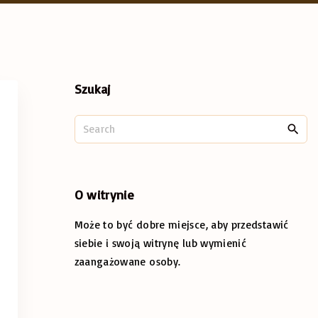
Szukaj
S
e
a
r
c
O
witrynie
h
Może to być dobre miejsce, aby przedstawić
f
o
siebie i swoją witrynę lub wymienić
r
zaangażowane osoby.
: