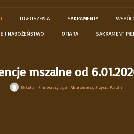
I
OGŁOSZENIA
SAKRAMENTY
WSPÓL
TE I NABOŻEŃSTWO
OFIARA
SAKRAMENT PIE
Róże Róż
Apostola
Szafarze
Schola
encje mszalne od 6.01.202
Ministran
Parafialn
Mikołaj
7 miesięcy ago
Aktualności
Z życia Parafii