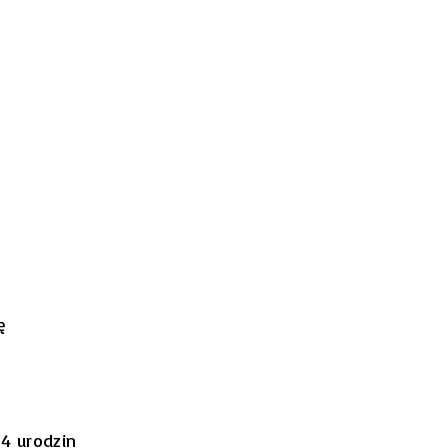
ę
34 urodzin