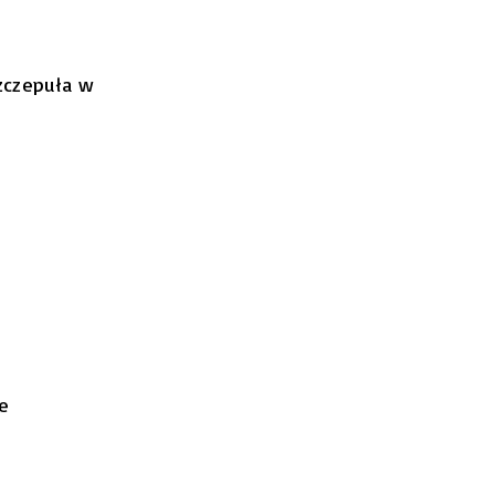
Szczepuła w
e