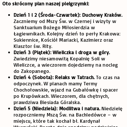
Oto skrócony plan naszej pielgrzymki:
Dzień 1 i 2 (Środa-Czwartek): Duchowy Kraków.
Zaczniemy od Mszy Św. w Czernej i wizyty w
Sanktuarium Bożego Miłosierdzia w
Łagiewnikach. Kolejny dzień to perły Krakowa:
Sukiennice, Kościół Mariacki, Kazimierz oraz
Klasztor św. Rity.
Dzień 3 (Piątek): Wieliczka i droga w góry.
Zwiedzimy niesamowitą Kopalnię Soli w
Wieliczce, a wieczorem dojedziemy na nocleg
do Zakopanego.
Dzień 4 (Sobota): Relaks w Tatrach.
To czas na
odpoczynek. W planach mamy Termy
Chochołowskie, wjazd na Gubałówkę i spacer
po Krupówkach. Wieczorem, dla chętnych,
prawdziwa Biesiada Góralska.
Dzień 5 (Niedziela): Modlitwa i natura.
Niedzielę
rozpoczniemy Mszą Św. na Bachledówce – w
miejscu, które tak kochał bł. Kardynał
Wyszyński. Resztę dnia spędzimy podziwiając