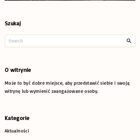
Szukaj
S
e
a
r
c
O
witrynie
h
Może to być dobre miejsce, aby przedstawić siebie i swoją
f
o
witrynę lub wymienić zaangażowane osoby.
r
:
Kategorie
Aktualności