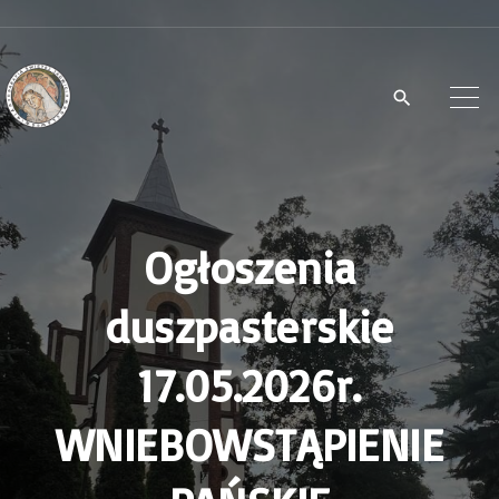
S
k
i
p
t
o
c
Ogłoszenia
o
n
duszpasterskie
t
e
17.05.2026r.
n
WNIEBOWSTĄPIENIE
t