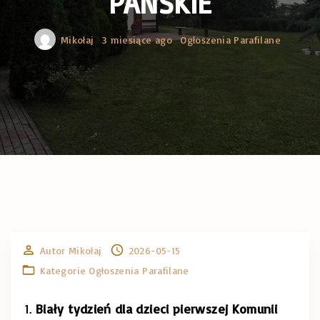
PAŃSKIE
Mikołaj
3 miesiące ago
Ogłoszenia Parafilane
Autor
Mikołaj
2026-05-15
Kategorie
Ogłoszenia Parafilane
Biały tydzień dla dzieci pierwszej Komunii