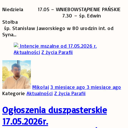
Niedziela 17.05 – WNIEBOWSTĄPIENIE PAŃSKIE
7.30 – śp. Edwin
Stołba 9
śp. Stanisław Jaworskiego w 80 urodzin int. od
Syna
…
Aktualności
Z życia Parafii
Mikołaj
3 miesiące ago
3 miesiące ago
Kategorie
Aktualności
Z życia Parafii
Ogłoszenia duszpasterskie
17.05.2026r.