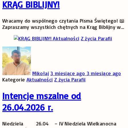
KRĄG BIBLIJNY!
Wracamy do wspólnego czytania Pisma Świętego! 📖
Zapraszamy wszystkich chętnych na Krąg Biblijny w
…
Aktualności
Z życia Parafii
Mikołaj
3 miesiące ago
3 miesiące ago
Kategorie
Aktualności
Z życia Parafii
Intencje mszalne od
26.04.2026 r.
Niedziela 26.04 – IV Niedziela Wielkanocna