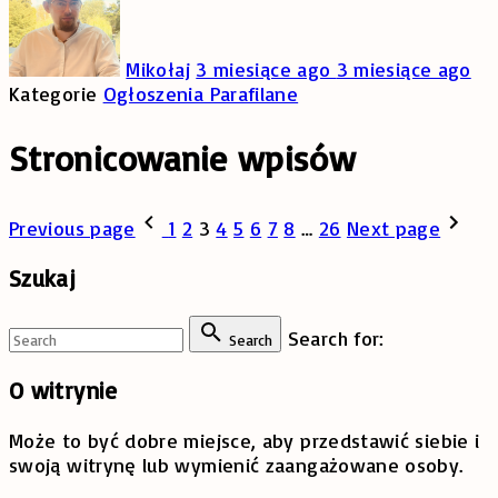
Mikołaj
3 miesiące ago
3 miesiące ago
Kategorie
Ogłoszenia Parafilane
Stronicowanie wpisów
Previous page
1
2
3
4
5
6
7
8
…
26
Next page
Szukaj
Search for:
Search
O
witrynie
Może to być dobre miejsce, aby przedstawić siebie i
swoją witrynę lub wymienić zaangażowane osoby.