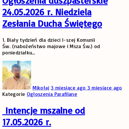
Ogłoszenia duszpasterskie
24.05.2026 r. Niedziela
Zesłania Ducha Świętego
1. Biały tydzień dla dzieci I-szej Komunii
Św. (nabożeństwo majowe i Msza Św.) od
poniedziałku
…
Mikołaj
3 miesiące ago
3 miesiące ago
Kategorie
Ogłoszenia Parafilane
Intencje mszalne od
17.05.2026 r.