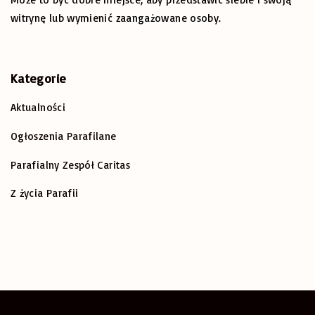
s
g
a
o
witrynę lub wymienić zaangażowane osoby.
r
p
n
e
:
i
a
Kategorie
e
g
Aktualności
w
Ogłoszenia Parafilane
e
p
Parafialny Zespół Caritas
i
Z życia Parafii
s
ó
w