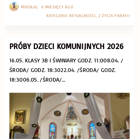
MIKOŁAJ
6 MIESIĘCY AGO
KATEGORIE
AKTUALNOŚCI
Z ŻYCIA PARAFII
PRÓBY DZIECI KOMUNIJNYCH 2026
16.05. KLASY 3B I ŚWINIARY GODZ. 11:008.04. /
ŚRODA/ GODZ. 18:3022.04. /ŚRODA/ GODZ.
18:3006.05. /ŚRODA/
…