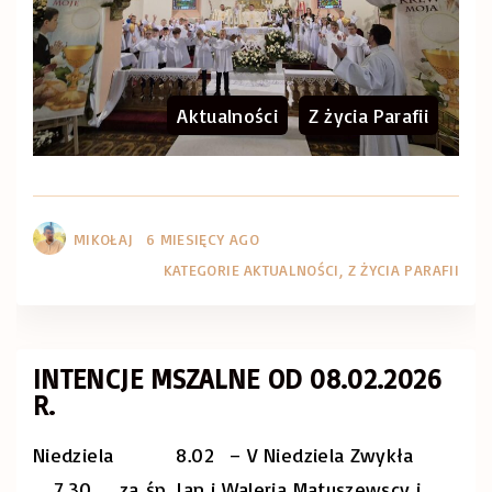
Aktualności
Z życia Parafii
MIKOŁAJ
6 MIESIĘCY AGO
KATEGORIE
AKTUALNOŚCI
Z ŻYCIA PARAFII
INTENCJE MSZALNE OD 08.02.2026
R.
Niedziela 8.02 – V Niedziela Zwykła
7.30 za śp. Jan i Waleria Matuszewscy i