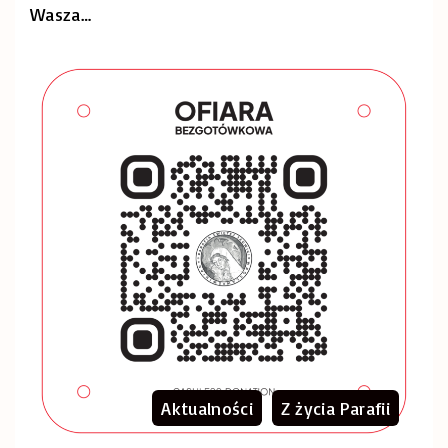
Wasza
…
Aktualności
Z życia Parafii