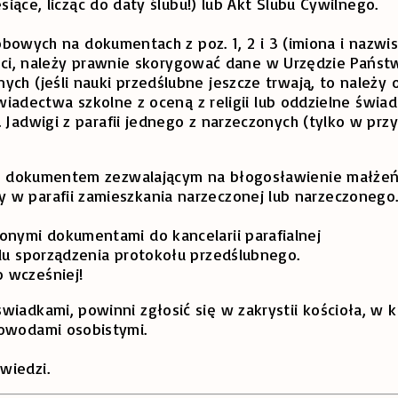
ące, licząc do daty ślubu!) lub Akt Ślubu Cywilnego.
owych na dokumentach z poz. 1, 2 i 3 (imiona i nazwisk
ści, należy prawnie skorygować dane w Urzędzie Państ
ch (jeśli nauki przedślubne jeszcze trwają, to należy
wiadectwa szkolne z oceną z religii lub oddzielne świade
Jadwigi z parafii jednego z narzeczonych (tylko w prz
, tj. dokumentem zezwalającym na błogosławienie małż
 w parafii zamieszkania narzeczonej lub narzeczonego
onymi dokumentami do kancelarii parafialnej
elu sporządzenia protokołu przedślubnego.
 wcześniej!
świadkami, powinni zgłosić się w zakrystii kościoła, 
dowodami osobistymi.
wiedzi.