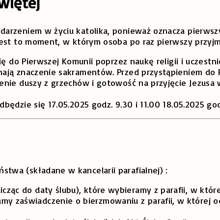
więtej
arzeniem w życiu katolika, ponieważ oznacza pierwszy
est to moment, w którym osoba po raz pierwszy przyjmu
się do Pierwszej Komunii poprzez naukę religii i uczes
ają znaczenie sakramentów. Przed przystąpieniem do P
nie duszy z grzechów i gotowość na przyjęcie Jezusa w
ędzie się 17.05.2025 godz. 9.30 i 11.00 18.05.2025 godz
wa (składane w kancelarii parafialnej) :
cząc do daty ślubu), które wybieramy z parafii, w któr
my zaświadczenie o bierzmowaniu z parafii, w której o