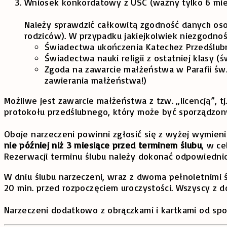
Wniosek konkordatowy z USC (ważny tylko 6 miesi
Należy sprawdzić całkowitą zgodność danych osob
rodziców). W przypadku jakiejkolwiek niezgodno
Świadectwa ukończenia Katechez Przedślubny
Świadectwa nauki religii z ostatniej klasy (ś
Zgoda na zawarcie małżeństwa w Parafii św. 
zawierania małżeństwa!)
Możliwe jest zawarcie małżeństwa z tzw. „licencją”
protokołu przedślubnego, który może być sporządzony
Oboje narzeczeni powinni zgłosić się z wyżej wymieni
nie później niż 3 miesiące przed terminem ślubu
, w c
Rezerwacji terminu ślubu należy dokonać odpowiednio
W dniu ślubu narzeczeni, wraz z dwoma pełnoletnimi 
20 min. przed rozpoczęciem uroczystości. Wszyscy z 
Narzeczeni dodatkowo z obrączkami i kartkami od spo