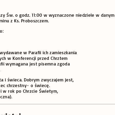
zy Św. o godz. 11:00 w wyznaczone niedziele w danym 
minu z Ks. Proboszczem.
o:
wydawane w Parafii ich zamieszkania
ych w Konferencji przed Chrztem
rafii wymagana jest pisemna zgoda
a
a i świeca. Dobrym zwyczajem jest,
iec chrzestny- o świecę.
i w rok po Chrzcie Świetym,
czna).