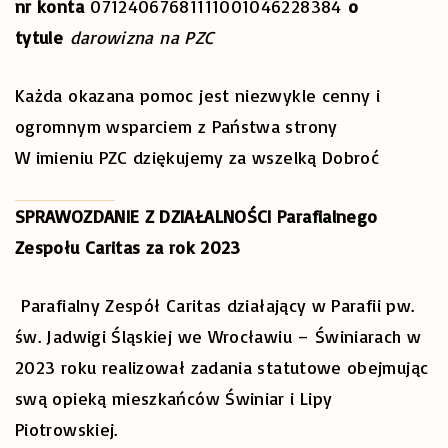
nr konta
07124067681111001046228384
o
tytule
darowizna na PZC
Każda okazana pomoc jest niezwykle cenny i
ogromnym wsparciem z Państwa strony
W imieniu PZC dziękujemy za wszelką Dobroć
SPRAWOZDANIE Z DZIAŁALNOŚCI Parafialnego
Zespołu Caritas za rok 2023
Parafialny Zespół Caritas działający w Parafii pw.
św. Jadwigi Śląskiej we Wrocławiu – Świniarach w
2023 roku realizował zadania statutowe obejmując
swą opieką mieszkańców Świniar i Lipy
Piotrowskiej.