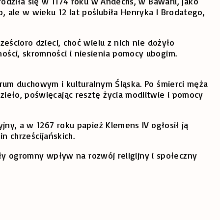
rodziła się w 1174 roku w Andechs, w Bawarii, jako
 ale w wieku 12 lat poślubiła Henryka I Brodatego,
eścioro dzieci, choć wielu z nich nie dożyło
ości, skromności i niesienia pomocy ubogim.
trum duchowym i kulturalnym Śląska. Po śmierci męża
zieło, poświęcając resztę życia modlitwie i pomocy
jny, a w 1267 roku papież Klemens IV ogłosił ją
in chrześcijańskich.
iały ogromny wpływ na rozwój religijny i społeczny