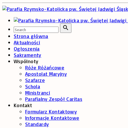
Skip
to
content
Search
for:
Search
Strona główna
Aktualności
Ogłoszenia
Sakramenty
Wspólnoty
Róże Różańcowe
Apostolat Maryjny
Szafarze
Schola
Ministranci
Parafialny Zespół Caritas
Kontakt
Formularz Kontaktowy
Informacje Kontaktowe
Standardy