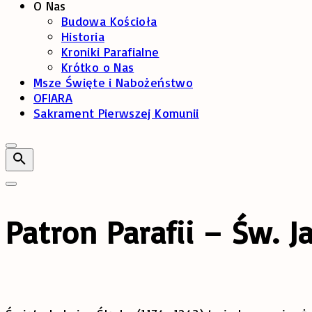
O Nas
Budowa Kościoła
Historia
Kroniki Parafialne
Krótko o Nas
Msze Święte i Nabożeństwo
OFIARA
Sakrament Pierwszej Komunii
Patron Parafii – Św. J