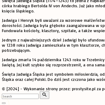
Święta Jadwiga Śląska (1174–1243) to jedna z najważni
córka hrabiego Bertolda IV von Andechs. Już jako mło
księcia śląskiego.
Jadwiga i Henryk byli uważani za wzorowe małżeństwo, 
dorosłości. Jadwiga była głęboko zaangażowana w spra
Fundowała kościoły, klasztory, szpitale, a także wspie
Jednym z najważniejszych dzieł Jadwigi było ufundowa
w 1238 roku Jadwiga zamieszkała w tym klasztorze, ch
potrzebującym.
Jadwiga zmarła 14 października 1243 roku w Trzebnicy.
świętą. Jej kult szybko się rozprzestrzenił, a ona sama
Święta Jadwiga Śląska jest symbolem miłosierdzia, odda
Śląska oraz całej Polski. Do dziś jest czczona jako wzór
© [2024] - Wykonanie strony przez: prostysite.pl za
Search
for:
Search
Go