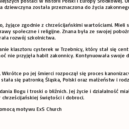
ejszych postaci w historii Polski i Europy Środkowej. U
da dziewczyna została przeznaczona do życia zakonnego,
żyjące zgodnie z chrześcijańskimi wartościami. Mieli sz
wy społeczne i religijne. Znana była ze swojej pobożn
rała rozwój szkolnictwa.
nie klasztoru cysterek w Trzebnicy, który stał się cen
oć nie przyjęła habit zakonnicy. Kontynuowała swoje d
 Wkrótce po jej śmierci rozpoczął się proces kanonizacy
 stała się patronką Śląska, Polski oraz małżeństw i rodz
nia Bogu i troski o bliźnich. Jej życie i działalność m
 chrześcijańskiej świętości i dobroci.
 pomocą motywu ExS Church