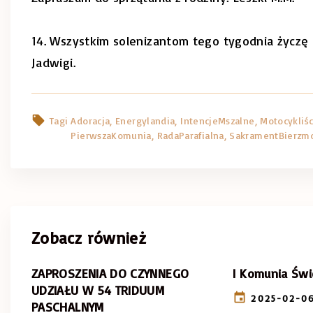
14. Wszystkim solenizantom tego tygodnia życzę 
Jadwigi.
Tagi
Adoracja
Energylandia
IntencjeMszalne
Motocykliśc
PierwszaKomunia
RadaParafialna
SakramentBierzm
Zobacz również
ZAPROSZENIA DO CZYNNEGO
I Komunia Świ
UDZIAŁU W 54 TRIDUUM
2025-02-0
PASCHALNYM