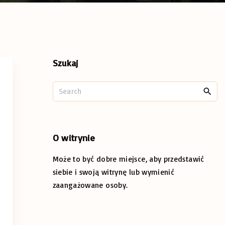
Szukaj
S
e
a
r
c
O
witrynie
h
Może to być dobre miejsce, aby przedstawić
f
o
siebie i swoją witrynę lub wymienić
r
zaangażowane osoby.
: