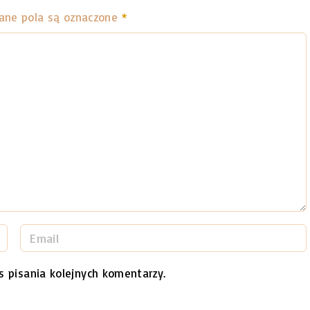
ne pola są oznaczone
*
E
m
a
s pisania kolejnych komentarzy.
i