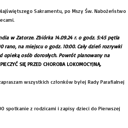
a Najświętszego Sakramentu, po Mszy Św. Nabożeństwo
iecami.
dia w Zatorze. Zbiórka 14.09.24 r. o godz. 5:45 pętla
rano, na miejscu o godz. 10:00. Cały dzień rozrywki
pod opieką osób dorosłych. Powrót planowany na
ZPIECZYĆ SIĘ PRZED CHOROBA LOKOMOCYJNĄ.
 zapraszam wszystkich członków byłej Rady Parafialnej
00 spotkanie z rodzicami i zapisy dzieci do Pierwszej