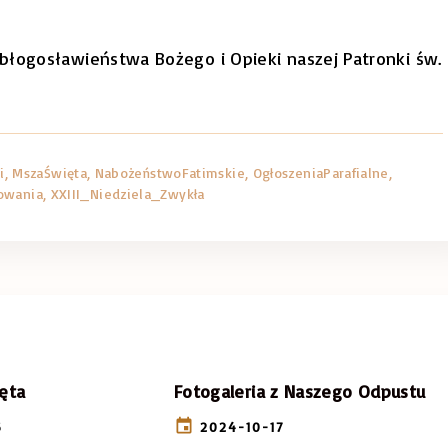
błogosławieństwa Bożego i Opieki naszej Patronki św.
i
MszaŚwięta
NabożeństwoFatimskie
OgłoszeniaParafialne
owania
XXIII_Niedziela_Zwykła
ęta
Fotogaleria z Naszego Odpustu
6
2024-10-17