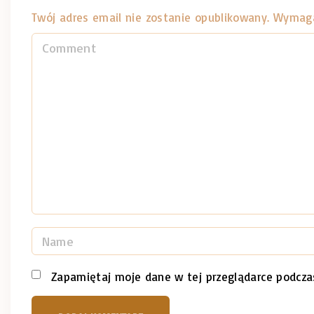
Twój adres email nie zostanie opublikowany.
Wymaga
C
o
m
m
e
n
t
N
a
m
Zapamiętaj moje dane w tej przeglądarce podcza
e