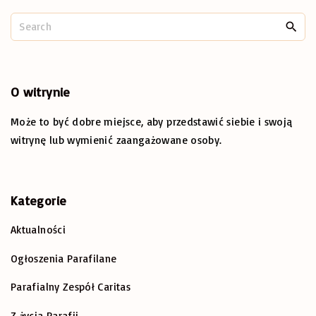
S
e
a
r
c
O
witrynie
h
Może to być dobre miejsce, aby przedstawić siebie i swoją
f
o
witrynę lub wymienić zaangażowane osoby.
r
:
Kategorie
Aktualności
Ogłoszenia Parafilane
Parafialny Zespół Caritas
Z życia Parafii