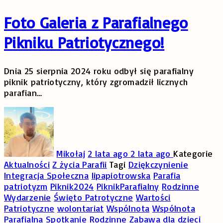
Foto Galeria z Parafialnego
Pikniku Patriotycznego!
Dnia 25 sierpnia 2024 roku odbył się parafialny
piknik patriotyczny, który zgromadził licznych
parafian
…
Mikołaj
2 lata ago
2 lata ago
Kategorie
Aktualności
Z życia Parafii
Tagi
Dziękczynienie
Integracja Społeczna
lipapiotrowska
Parafia
patriotyzm
Piknik2024
PiknikParafialny
Rodzinne
Wydarzenie
Święto Patrotyczne
Wartości
Patriotyczne
wolontariat
Wspólnota
Wspólnota
Parafialna Spotkanie Rodzinne
Zabawa dla dzieci