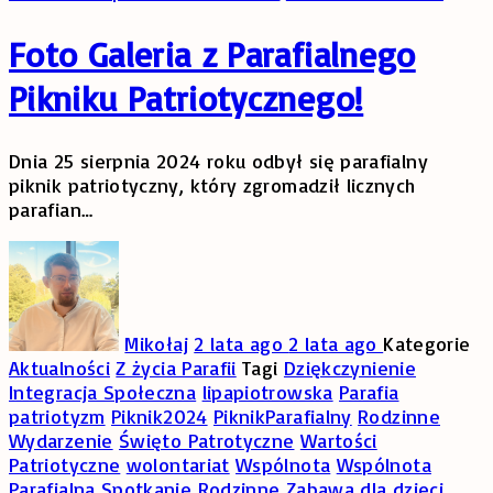
Foto Galeria z Parafialnego
Pikniku Patriotycznego!
Dnia 25 sierpnia 2024 roku odbył się parafialny
piknik patriotyczny, który zgromadził licznych
parafian
…
Mikołaj
2 lata ago
2 lata ago
Kategorie
Aktualności
Z życia Parafii
Tagi
Dziękczynienie
Integracja Społeczna
lipapiotrowska
Parafia
patriotyzm
Piknik2024
PiknikParafialny
Rodzinne
Wydarzenie
Święto Patrotyczne
Wartości
Patriotyczne
wolontariat
Wspólnota
Wspólnota
Parafialna Spotkanie Rodzinne
Zabawa dla dzieci