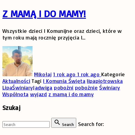
Z MAMĄ I DO MAMY!
Wszystkie dzieci I Komunijne oraz dzieci, które w
tym roku mają rocznię przyjęcia I
…
Mikołaj
1 rok ago
1 rok ago
Kategorie
Aktualności
Tagi
I Komunia Święta
lipapiotrowska
LipaŚwiniaryJadwiga
pobożni
pobożnie
Świniary
Wspólnota
wyjazd
z mamą i do mamy
Szukaj
Search for:
Search