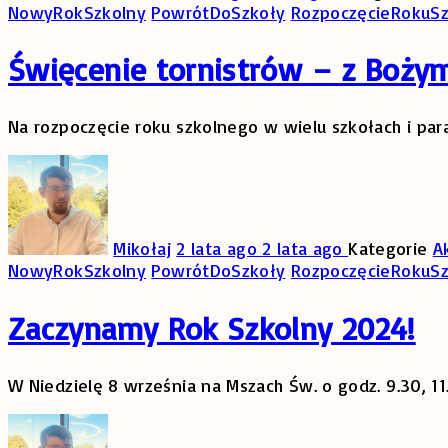
NowyRokSzkolny
PowrótDoSzkoły
RozpoczęcieRokuS
Święcenie tornistrów – z Boży
Na rozpoczęcie roku szkolnego w wielu szkołach i par
Mikołaj
2 lata ago
2 lata ago
Kategorie
A
NowyRokSzkolny
PowrótDoSzkoły
RozpoczęcieRokuS
Zaczynamy Rok Szkolny 2024!
W Niedzielę 8 września na Mszach Św. o godz. 9.30, 11