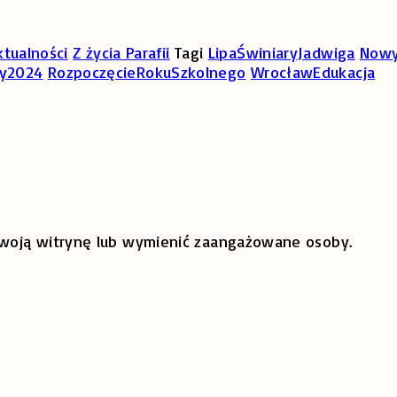
ktualności
Z życia Parafii
Tagi
LipaŚwiniaryJadwiga
Nowy
ny2024
RozpoczęcieRokuSzkolnego
WrocławEdukacja
 swoją witrynę lub wymienić zaangażowane osoby.