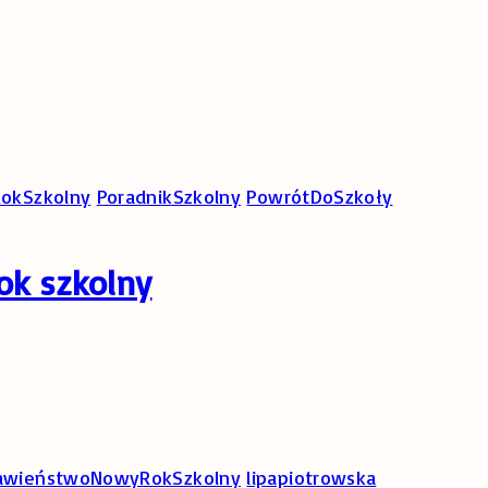
okSzkolny
PoradnikSzkolny
PowrótDoSzkoły
ok szkolny
awieństwoNowyRokSzkolny
lipapiotrowska