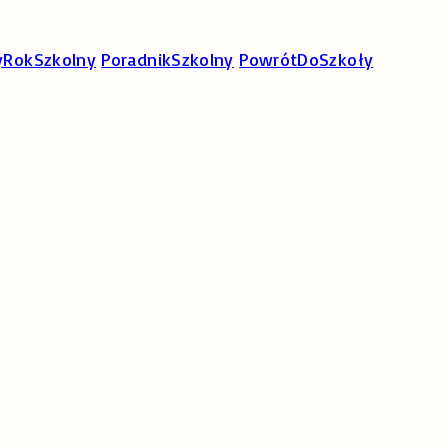
RokSzkolny
PoradnikSzkolny
PowrótDoSzkoły