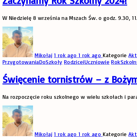
Zaczynamy Rok Szkolny 2024!
W Niedzielę 8 września na Mszach Św. o godz. 9.30, 11
Mikołaj
1 rok ago
1 rok ago
Kategorie
Akt
PrzygotowaniaDoSzkoły
RodziceiUczniowie
RokSzkol
Święcenie tornistrów – z Boży
Na rozpoczęcie roku szkolnego w wielu szkołach i par
Mikołaj
1 rok ago
1 rok ago
Kategorie
Akt