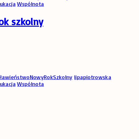
ukacja
Wspólnota
ok szkolny
sławieństwoNowyRokSzkolny
lipapiotrowska
ukacja
Wspólnota