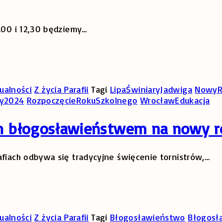
.00 i 12,30 będziemy
…
ualności
Z życia Parafii
Tagi
LipaŚwiniaryJadwiga
NowyR
ny2024
RozpoczęcieRokuSzkolnego
WrocławEdukacja
m błogosławieństwem na nowy r
afiach odbywa się tradycyjne święcenie tornistrów,
…
ualności
Z życia Parafii
Tagi
Błogosławieństwo
Błogosł