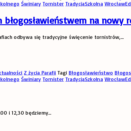
zkolnego
Świniary
Tornister
TradycjaSzkolna
WrocławEd
m błogosławieństwem na nowy r
afiach odbywa się tradycyjne święcenie tornistrów,
…
ktualności
Z życia Parafii
Tagi
Błogosławieństwo
Błogo
zkolnego
Świniary
Tornister
TradycjaSzkolna
WrocławEd
.00 i 12,30 będziemy
…