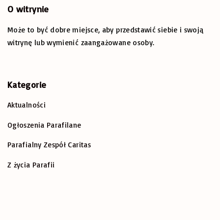
c
O
witrynie
h
Może to być dobre miejsce, aby przedstawić siebie i swoją
f
o
witrynę lub wymienić zaangażowane osoby.
r
:
Kategorie
Aktualności
Ogłoszenia Parafilane
Parafialny Zespół Caritas
Z życia Parafii