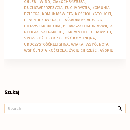
CHLEB I WINO
CIAŁOCHRYSTUSA
DUCHOWEPRZEŻYCIA
EUCHARYSTIA
KOMUNIA
DZIECKA
KOMUNIAŚWIĘTA
KOŚCIÓŁ KATOLICKI
LIPAPIOTROWSKA
LIPAŚWINIARYJADWIGA
PIERWSZAKOMUNIA
PIERWSZAKOMUNIAŚWIĘTA
RELIGIA
SAKRAMENT
SAKRAMENTEUCHARYSTII
SPOWIEDŹ
UROCZYSTOŚĆ KOMUNIJNA
UROCZYSTOŚĆRELIGIJNA
WIARA
WSPÓLNOTA
WSPÓLNOTA KOŚCIOŁA
ŻYCIE CHRZEŚCIJAŃSKIE
Szukaj
S
e
a
r