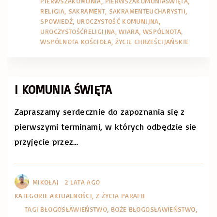
PIERWSZAKOMUNIA
PIERWSZAKOMUNIAŚWIĘTA
RELIGIA
SAKRAMENT
SAKRAMENTEUCHARYSTII
SPOWIEDŹ
UROCZYSTOŚĆ KOMUNIJNA
UROCZYSTOŚĆRELIGIJNA
WIARA
WSPÓLNOTA
WSPÓLNOTA KOŚCIOŁA
ŻYCIE CHRZEŚCIJAŃSKIE
I KOMUNIA ŚWIĘTA
Zapraszamy serdecznie do zapoznania się z
pierwszymi terminami, w których odbędzie sie
przyjęcie przez
…
MIKOŁAJ
2 LATA AGO
KATEGORIE
AKTUALNOŚCI
Z ŻYCIA PARAFII
TAGI
BŁOGOSŁAWIEŃSTWO
BOŻE BŁOGOSŁAWIEŃSTWO