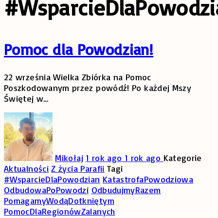
#WsparcieDlaPowodzi
Pomoc dla Powodzian!
22 września Wielka Zbiórka na Pomoc
Poszkodowanym przez powódź! Po każdej Mszy
Świętej w
…
Mikołaj
1 rok ago
1 rok ago
Kategorie
Aktualności
Z życia Parafii
Tagi
#WsparcieDlaPowodzian
KatastrofaPowodziowa
OdbudowaPoPowodzi
OdbudujmyRazem
PomagamyWodąDotkniętym
PomocDlaRegionówZalanych