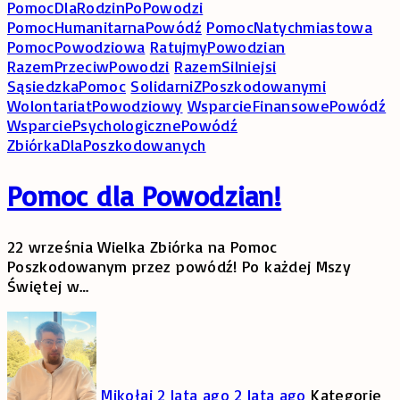
PomocDlaRodzinPoPowodzi
PomocHumanitarnaPowódź
PomocNatychmiastowa
PomocPowodziowa
RatujmyPowodzian
RazemPrzeciwPowodzi
RazemSilniejsi
SąsiedzkaPomoc
SolidarniZPoszkodowanymi
WolontariatPowodziowy
WsparcieFinansowePowódź
WsparciePsychologicznePowódź
ZbiórkaDlaPoszkodowanych
Pomoc dla Powodzian!
22 września Wielka Zbiórka na Pomoc
Poszkodowanym przez powódź! Po każdej Mszy
Świętej w
…
Mikołaj
2 lata ago
2 lata ago
Kategorie