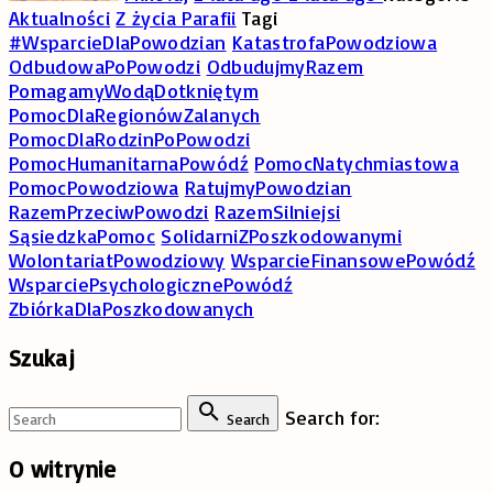
Aktualności
Z życia Parafii
Tagi
#WsparcieDlaPowodzian
KatastrofaPowodziowa
OdbudowaPoPowodzi
OdbudujmyRazem
PomagamyWodąDotkniętym
PomocDlaRegionówZalanych
PomocDlaRodzinPoPowodzi
PomocHumanitarnaPowódź
PomocNatychmiastowa
PomocPowodziowa
RatujmyPowodzian
RazemPrzeciwPowodzi
RazemSilniejsi
SąsiedzkaPomoc
SolidarniZPoszkodowanymi
WolontariatPowodziowy
WsparcieFinansowePowódź
WsparciePsychologicznePowódź
ZbiórkaDlaPoszkodowanych
Szukaj
Search for:
Search
O
witrynie