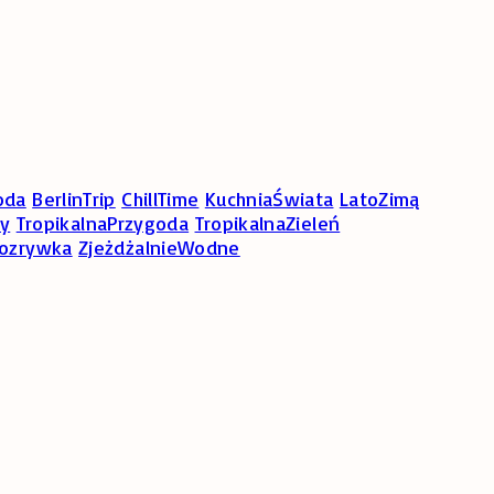
oda
BerlinTrip
ChillTime
KuchniaŚwiata
LatoZimą
ny
TropikalnaPrzygoda
TropikalnaZieleń
ozrywka
ZjeżdżalnieWodne