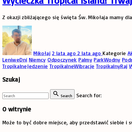
Wycieczka Tropical Island! Trwaj
Z okazji zbliżającego się święta Św. Mikołaja mamy d
Mikołaj
2 lata ago
2 lata ago
Kategorie
A
LeniweDni
Niemcy
Odpoczynek
Palmy
ParkWodny
Pod
TropikalneJedzenie
TropikalneWibracje
TropikalnyRaj
W
Szukaj
Search for:
Search
O
witrynie
Może to być dobre miejsce, aby przedstawić siebie i