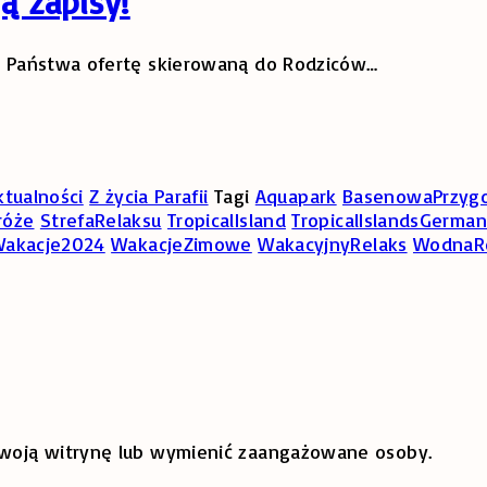
ą zapisy!
la Państwa ofertę skierowaną do Rodziców
…
ktualności
Z życia Parafii
Tagi
Aquapark
BasenowaPrzyg
róże
StrefaRelaksu
TropicalIsland
TropicalIslandsGerma
akacje2024
WakacjeZimowe
WakacyjnyRelaks
WodnaR
 swoją witrynę lub wymienić zaangażowane osoby.