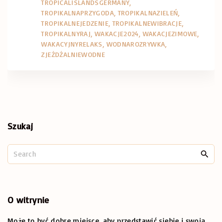
TROPICALISLANDSGERMANY
TROPIKALNAPRZYGODA
TROPIKALNAZIELEŃ
TROPIKALNEJEDZENIE
TROPIKALNEWIBRACJE
TROPIKALNYRAJ
WAKACJE2024
WAKACJEZIMOWE
WAKACYJNYRELAKS
WODNAROZRYWKA
ZJEŻDŻALNIEWODNE
Szukaj
S
e
a
r
c
O
witrynie
h
Może to być dobre miejsce, aby przedstawić siebie i swoją
f