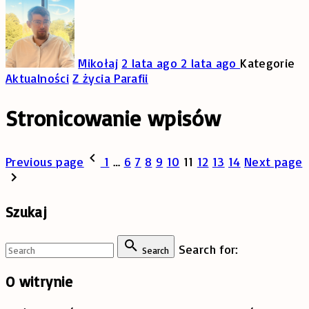
Mikołaj
2 lata ago
2 lata ago
Kategorie
Aktualności
Z życia Parafii
Stronicowanie wpisów
Previous page
1
…
6
7
8
9
10
11
12
13
14
Next page
Szukaj
Search for:
Search
O
witrynie