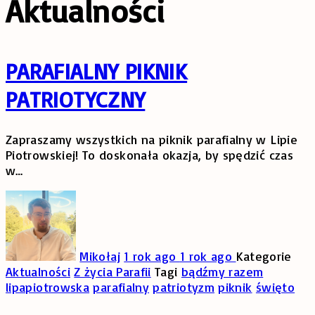
Aktualności
PARAFIALNY PIKNIK
PATRIOTYCZNY
Zapraszamy wszystkich na piknik parafialny w Lipie
Piotrowskiej! To doskonała okazja, by spędzić czas
w
…
Mikołaj
1 rok ago
1 rok ago
Kategorie
Aktualności
Z życia Parafii
Tagi
bądźmy razem
lipapiotrowska
parafialny
patriotyzm
piknik
święto