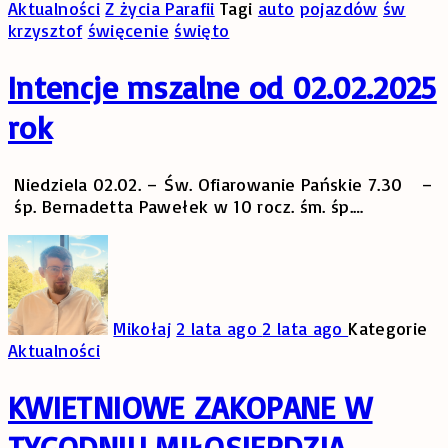
Aktualności
Z życia Parafii
Tagi
auto
pojazdów
św
krzysztof
święcenie
święto
Intencje mszalne od 02.02.2025
rok
Niedziela 02.02. – Św. Ofiarowanie Pańskie 7.30 –
śp. Bernadetta Pawełek w 10 rocz. śm. śp.
…
Mikołaj
2 lata ago
2 lata ago
Kategorie
Aktualności
KWIETNIOWE ZAKOPANE W
TYGODNIU MIŁOSIERDZIA