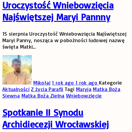
Uroczystość Wniebowzięcia
Najświętszej Maryi Pannny
15 sierpnia Uroczystość Wniebowzięcia Najświętszej
Maryi Panny, nosząca w pobożności ludowej nazwę
święta Matki
…
Mikołaj
1 rok ago
1 rok ago
Kategorie
Aktualności
Z życia Parafii
Tagi
Maryja
Matka Boża
Siewna
Matka Boża Zielna
Wniebowzięcie
Spotkanie II Synodu
Archidiecezji Wrocławskiej